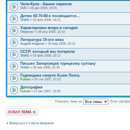
Челе-Кула - башня черепов
SVD
» 26 дек 2008, 16:55
Детям 60-70-80-х посвящается...
SNiKE
» 03 фев 2008, 16:21
Характерники вчера и сегодня
Переплут
» 08 апр 2008, 15:42
Литература 19-ого века
Андрей Андреев
» 30 мар 2008, 20:31
СССР, который мы потеряли
SNiKE
» 03 фев 2008, 16:12
Письмо Запорожцев турецкому султану
SNiKE
» 28 янв 2008, 01:38
Годовщина смерти Хьюи Лонга.
Fuhrer
» 09 сен 2007, 01:01
Датография
Fuhrer
» 27 авг 2007, 19:58
Показать темы за:
Поле сортир
Новая тема
Вернуться в Список форумов