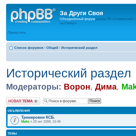
За Други Своя
Объединённый форум
школы РБ «Славянский с
на стенку»
Пропустить
Список форумов
‹
Общий
‹
Исторический раздел
Исторический раздел
Модераторы:
Ворон
,
Дима
,
Ma
Новая тема
ОБЪЯВЛЕНИЯ
Тренировки КСБ.
Maks
» 25 окт 2008, 15:45
ТЕМЫ