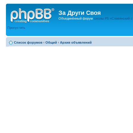
За Други Своя
Объединённый форум
школы РБ «Славянский с
Пропустить
Список форумов
‹
Общий
‹
Архив объявлений