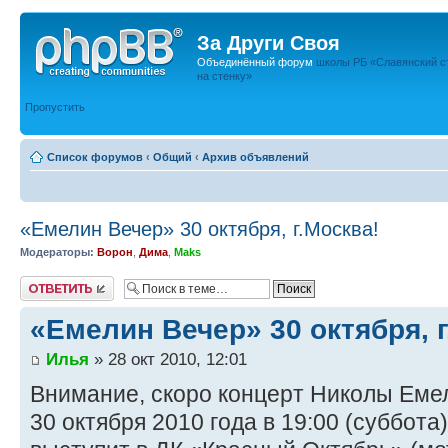
За Други Своя
Объединённый форум
школы РБ «Славянский с
на стенку»
Пропустить
Список форумов
‹
Общий
‹
Архив объявлений
«Емелин Вечер» 30 октября, г.Москва!
Модераторы:
Ворон
,
Дима
,
Maks
Ответить
«Емелин Вечер» 30 октября, г
Илья
» 28 окт 2010, 12:01
Внимание, скоро концерт Николы Емел
30 октября 2010 года в 19:00 (суббот