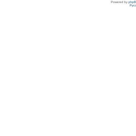
Powered by
php
Рус